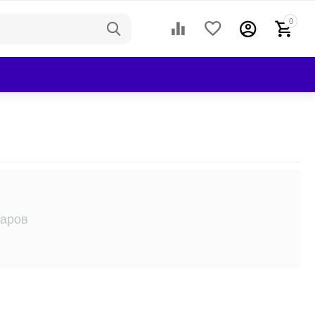
0
варов